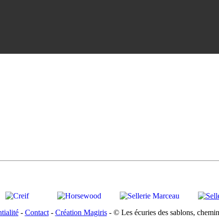
tialité
-
Contact
-
Création Magiris
- © Les écuries des sablons, chemi