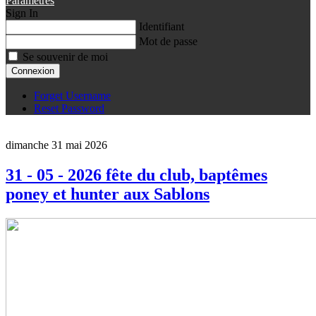
Paramètres
Sign In
Identifiant
Mot de passe
Se souvenir de moi
Connexion
Forget Username
Reset Password
dimanche 31 mai 2026
31 - 05 - 2026 fête du club, baptêmes
poney et hunter aux Sablons