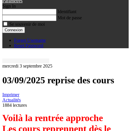
Paramètres
Sign In
Identifiant
Mot de passe
Se souvenir de moi
Connexion
Forget Username
Reset Password
mercredi 3 septembre 2025
03/09/2025 reprise des cours
Imprimer
Actualités
1884 lectures
Voilà la rentrée approche
Les cours reprennent dès le