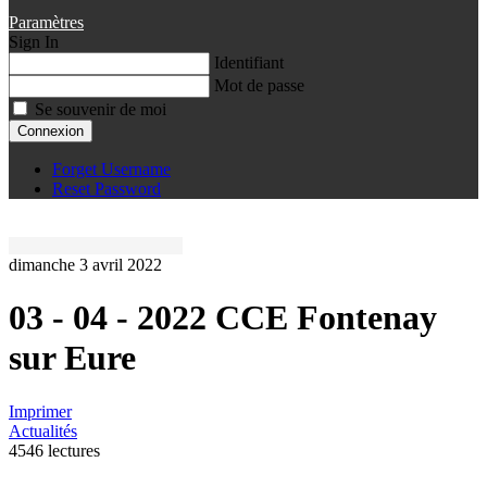
Paramètres
Sign In
Identifiant
Mot de passe
Se souvenir de moi
Connexion
Forget Username
Reset Password
dimanche 3 avril 2022
03 - 04 - 2022 CCE Fontenay
sur Eure
Imprimer
Actualités
4546 lectures