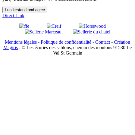
I understand and agree
Direct Link
Mentions légales
-
Politique de confidentialité
-
Contact
-
Création
Magiris
- © Les écuries des sablons, chemin des moutons 91530 Le
Val St Germain