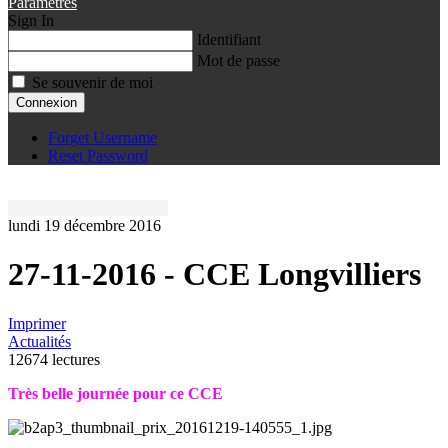
Paramètres
Sign In
Identifiant
Mot de passe
Se souvenir de moi
Connexion
Forget Username
Reset Password
lundi 19 décembre 2016
27-11-2016 - CCE Longvilliers
Imprimer
Actualités
12674 lectures
Très belle journée pour ce CCE