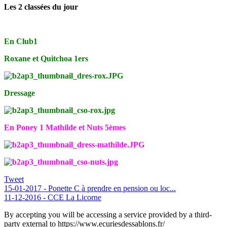
Les 2 classées du jour
En Club1
Roxane et Quitchoa 1ers
Dressage
En Poney 1 Mathilde et Nuts 5èmes
Tweet
15-01-2017 - Ponette C à prendre en pension ou loc...
11-12-2016 - CCE La Licorne
By accepting you will be accessing a service provided by a third-
party external to https://www.ecuriesdessablons.fr/