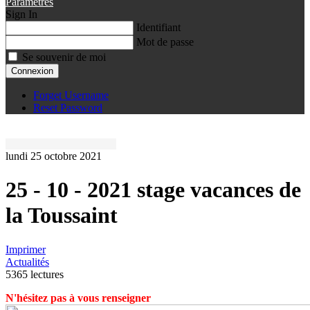
Paramètres
Sign In
Identifiant
Mot de passe
Se souvenir de moi
Connexion
Forget Username
Reset Password
lundi 25 octobre 2021
25 - 10 - 2021 stage vacances de
la Toussaint
Imprimer
Actualités
5365 lectures
N'hésitez pas à vous renseigner