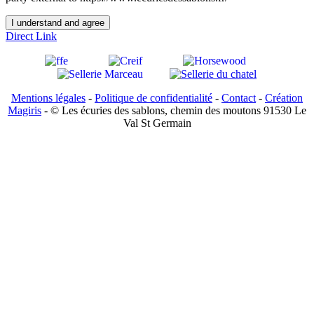
I understand and agree
Direct Link
Mentions légales
-
Politique de confidentialité
-
Contact
-
Création
Magiris
- © Les écuries des sablons, chemin des moutons 91530 Le
Val St Germain